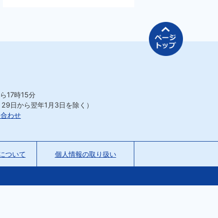
ページの先
ら17時15分
月29日から翌年1月3日を除く）
い合わせ
について
個人情報の取り扱い