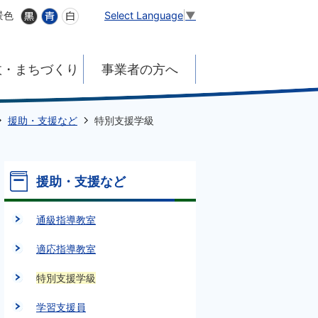
Select Language
▼
景色
政・まちづくり
事業者の方へ
援助・支援など
特別支援学級
援助・支援など
通級指導教室
適応指導教室
特別支援学級
学習支援員