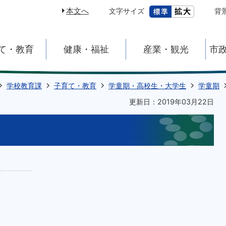
本文へ
文字サイズ
背
て・教育
健康・福祉
産業・観光
市
学校教育課
子育て・教育
学童期・高校生・大学生
学童期
更新日：2019年03月22日