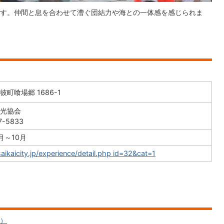
す。仲間と息を合わせて漕ぐ団結力や海との一体感を感じられま
町喰場郷 1686-1
光協会
7-5833
月～10月
saikaicity.jp/experience/detail.php id=32&cat=1
へ）