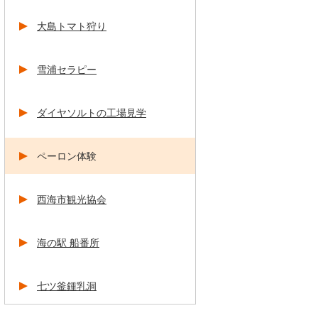
大島トマト狩り
雪浦セラピー
ダイヤソルトの工場見学
ペーロン体験
西海市観光協会
海の駅 船番所
七ツ釜鍾乳洞