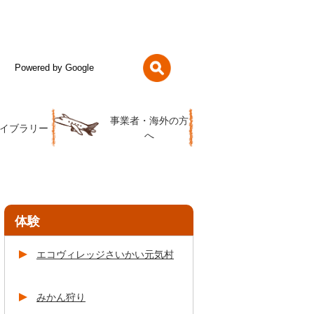
事業者・海外の方
イブラリー
へ
体験
エコヴィレッジさいかい元気村
みかん狩り