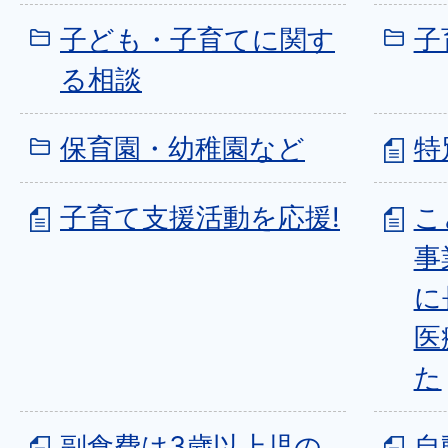
子ども・子育てに関す
子
る相談
保育園・幼稚園など
特
子育て支援活動を応援!
こ
事
に
医
た
副食費は3歳以上児の
自