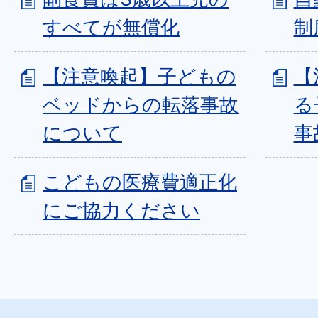
すべてが無償化
制
【注意喚起】子どもの
【
ベッドからの転落事故
る
について
事
こどもの医療費適正化
にご協力ください