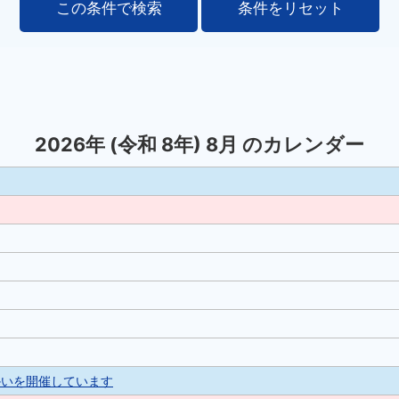
2026
年 (
令和
8
年)
8
月 のカレンダー
かいを開催しています