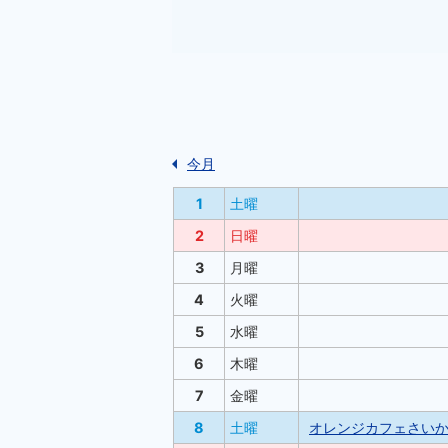
今月
1
土曜
2
日曜
3
月曜
4
火曜
5
水曜
6
木曜
7
金曜
8
土曜
オレンジカフェさい