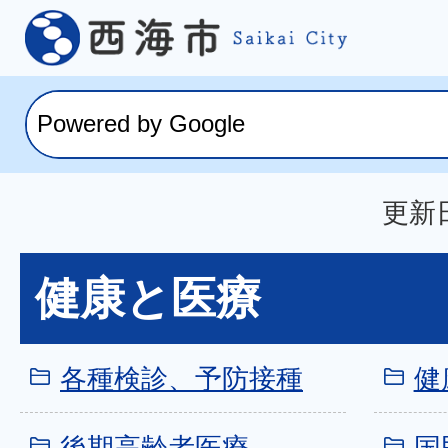
更新日
健康と医療
各種検診、予防接種
健
後期高齢者医療
国