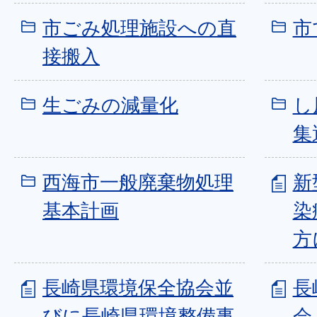
市ごみ処理施設への直
市
接搬入
生ごみの減量化
し
集
西海市一般廃棄物処理
新
基本計画
染
方
長崎県環境保全協会並
長
びに長崎県環境整備事
会