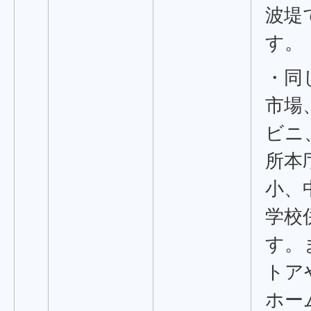
波堤
す。
・同
市場
ビニ
所本
小、
学校
す。
トア
ホー