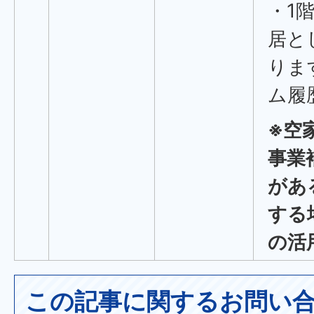
・1
居と
りま
ム履
※空
事業
があ
する
の活
この記事に関するお問い