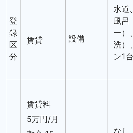
水道
登
風呂
録
ー）
設備
賃貸
区
洗）
分
ン1
賃貸料
5万円/月
なし