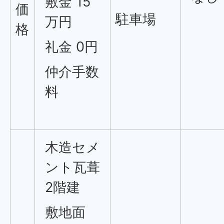
敷金 15
価
駐車場
万円
格
礼金 0円
仲介手数
料
木造セメ
ント瓦葺
2階建
敷地面