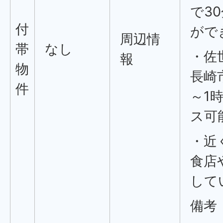
で3
付
がで
周辺情
帯
なし
・佐
報
物
長崎
件
～1
ス可
・近
食店
して
備考