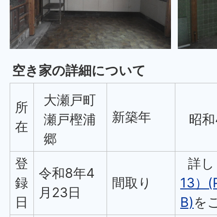
空き家の詳細について
大瀬戸町
所
新築年
瀬戸樫浦
昭和4
在
郷
登
詳し
令和8年4
録
間取り
13）(
月23日
日
B)
を