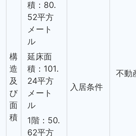
積：80.
52平方
メート
ル
構
延床面
造
積：101.
不動
及
24平方
入居条件
び
メート
面
ル
積
1階：50.
62平方