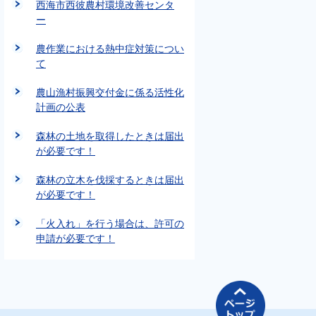
西海市西彼農村環境改善センタ
ー
農作業における熱中症対策につい
て
農山漁村振興交付金に係る活性化
計画の公表
森林の土地を取得したときは届出
が必要です！
森林の立木を伐採するときは届出
が必要です！
「火入れ」を行う場合は、許可の
申請が必要です！
ページの先