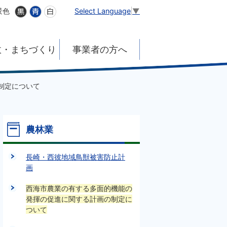
Select Language
▼
景色
政・まちづくり
事業者の方へ
制定について
農林業
長崎・西彼地域鳥獣被害防止計
画
西海市農業の有する多面的機能の
発揮の促進に関する計画の制定に
ついて