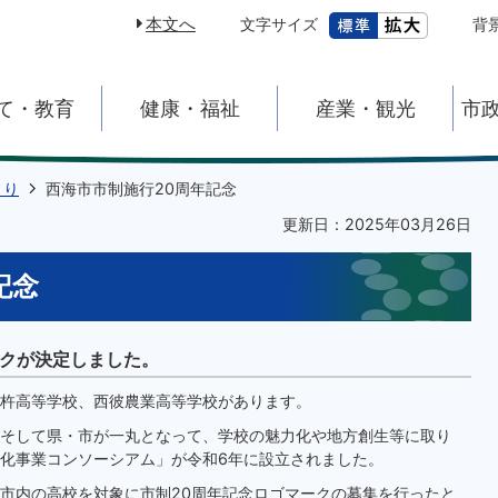
本文へ
文字サイズ
背
て・教育
健康・福祉
産業・観光
市
くり
西海市市制施行20周年記念
更新日：2025年03月26日
記念
ークが決定しました。
杵高等学校、西彼農業高等学校があります。
そして県・市が一丸となって、学校の魅力化や地方創生等に取り
化事業コンソーシアム」が令和6年に設立されました。
市内の高校を対象に市制20周年記念ロゴマークの募集を行ったと