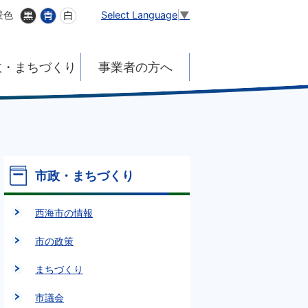
Select Language
▼
景色
政・まちづくり
事業者の方へ
市政・まちづくり
西海市の情報
市の政策
まちづくり
市議会