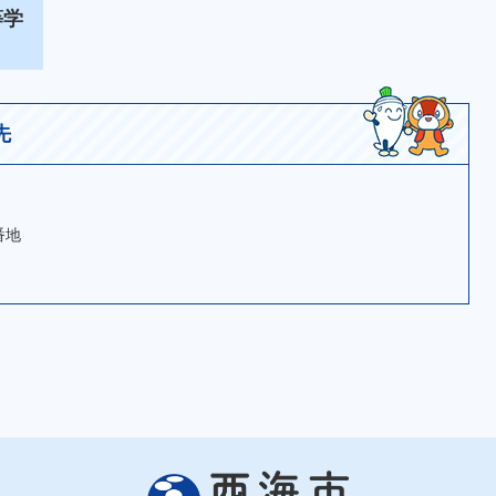
等学
先
番地