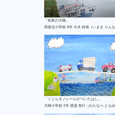
「松島の大橋」
西彼北小学校 6年 今木 鈴南（いまき りん
「くじらモノレールがついたはし」
大崎小学校 2年 渡邉 智行（わたなべ とも