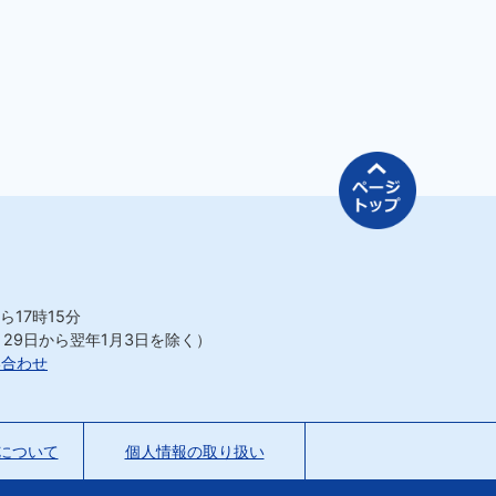
ページの先
ら17時15分
月29日から翌年1月3日を除く）
い合わせ
について
個人情報の取り扱い