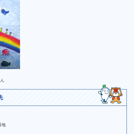
さん
先
番地