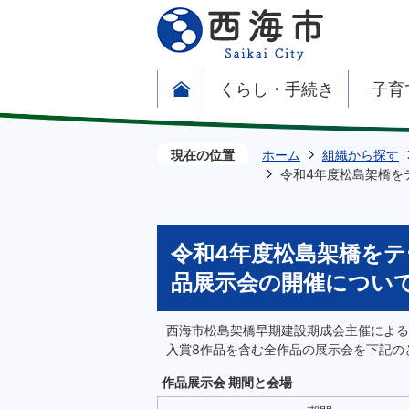
くらし・手続き
子育
現在の位置
ホーム
組織から探す
令和4年度松島架橋を
令和4年度松島架橋を
品展示会の開催につい
西海市松島架橋早期建設期成会主催による
入賞8作品を含む全作品の展示会を下記の
作品展示会 期間と会場