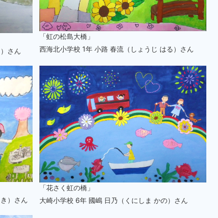
「虹の松島大橋」
西海北小学校 1年 小路 春流（しょうじ はる）さん
な）さん
「花さく虹の橋」
ゆき）さん
大崎小学校 6年 國嶋 日乃（くにしま かの）さん