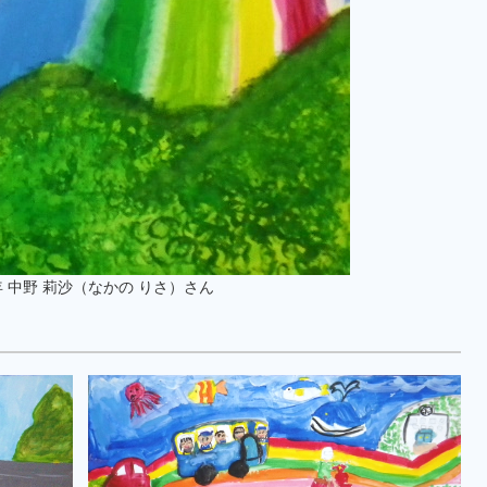
 中野 莉沙（なかの りさ）さん