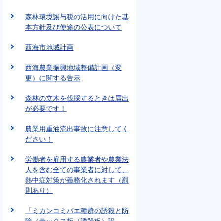
森林環境譲与税の活用に向けた基
本方針及び使途の公表について
西海市地域計画
西海農業振興地域整備計画（変
更）に関する告示
森林の立木を伐採するときは届出
が必要です！
農業用重油流出事故に注意してく
ださい！
労働者を雇用する農業者や農業法
人を含む全ての事業者に対して、
熱中症対策が義務化されます（罰
則あり）
「ミカンコミバエ種群の誘殺と防
除（テックス板（誘殺板）設