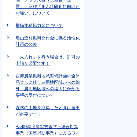
置）」及び「まん延防止に向けた
お願い」について
機構集積協力金について
農山漁村振興交付金に係る活性化
計画の公表
「火入れ」を行う場合は、許可の
申請が必要です！
西海農業振興地域整備計画の全体
見直しに伴う農用地区域からの除
外・農用地区域への編入にかかる
要望の受付について
森林の土地を取得したときは届出
が必要です！
令和9年度鳥獣被害防止総合対策
事業（国庫補助事業）によるワイ