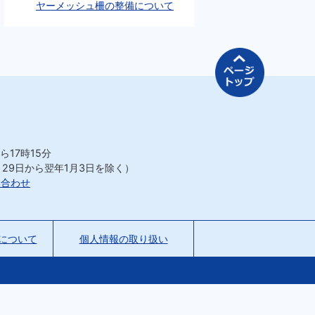
ヤーメッシュ柵の整備について
ページの先
ら17時15分
月29日から翌年1月3日を除く）
い合わせ
について
個人情報の取り扱い