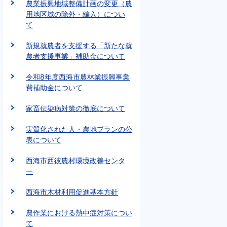
農業振興地域整備計画の変更（農
用地区域の除外・編入）につい
て
新規就農者を支援する「新たな就
農者支援事業」補助金について
令和8年度西海市農林業振興事業
費補助金について
家畜伝染病対策の徹底について
実質化された人・農地プランの公
表について
西海市西彼農村環境改善センタ
ー
西海市木材利用促進基本方針
農作業における熱中症対策につい
て