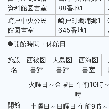
資料館図書室
88番地1
崎戸中央公民
崎戸町蠣浦郷1
館図書室
645番地1
●開館時間・休館日
施設
西彼図
大島図
西海図
名
書館
書館
書室
火曜日～金曜日 午前10時
時
開館
土曜日～日曜日 午前9時～