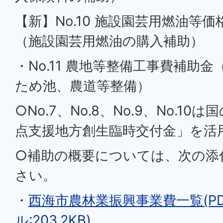
【新】No.10 施設園芸用燃油等
（施設園芸用燃油の購入補助）
・No.11 農地等整備工事費補助
ため池、農道等整備）
○No.7、No.8、No.9、No.1
点支援地方創生臨時交付金」を活
○補助の概要については、次の添
さい。
・
西海市農林業振興事業費一覧(P
ル:203.2KB)