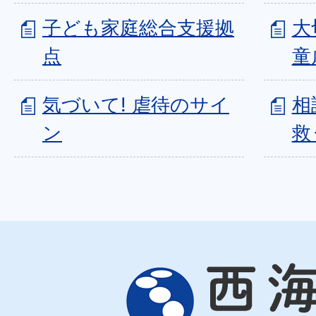
子ども家庭総合支援拠
大
点
童
気づいて! 虐待のサイ
相
ン
救