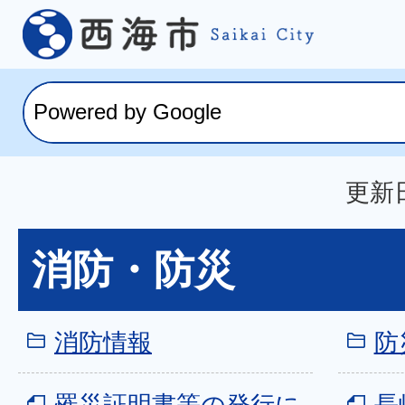
更新日
消防・防災
消防情報
防
罹災証明書等の発行に
長