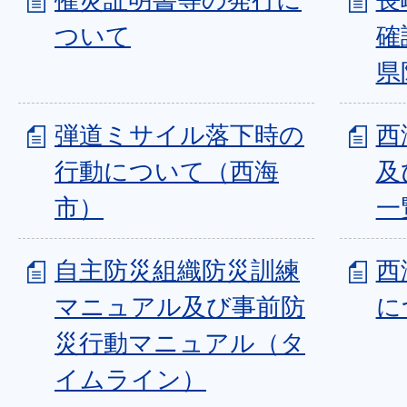
ついて
確
県
弾道ミサイル落下時の
西
行動について（西海
及
市）
一
自主防災組織防災訓練
西
マニュアル及び事前防
に
災行動マニュアル（タ
イムライン）