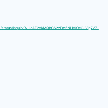
.jp/status/inquiry/A-IicAE2xKMQbGS2zEm6NLk9OeOJVlg7V7-