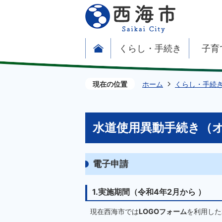
くらし・手続き
子育
現在の位置
ホーム
くらし・手続
水道使用異動手続き（
電子申請
1.実施期間（令和4年2月から ）
現在西海市では
LOGOフォーム
を利用した