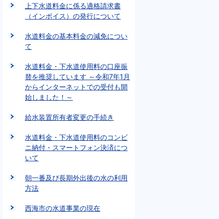
上下水道料金に係る適格請求書
（インボイス）の発行について
水道料金の基本料金の減免につい
て
水道料金・下水道使用料の口座振
替を推奨しています ～令和7年1月
からインターネットでの受付も開
始しました！～
給水装置所有者変更の手続き
水道料金・下水道使用料のコンビ
ニ納付・スマートフォン決済につ
いて
朝一番及び長期外出後の水の利用
方法
西海市の水道事業の現在