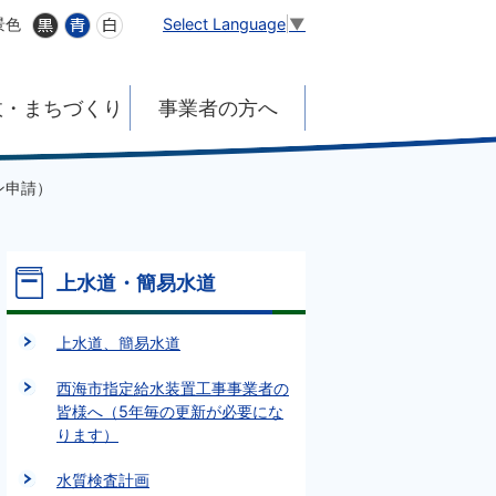
Select Language
▼
景色
政・まちづくり
事業者の方へ
ン申請）
上水道・簡易水道
上水道、簡易水道
西海市指定給水装置工事事業者の
皆様へ（5年毎の更新が必要にな
ります）
水質検査計画