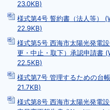
23.0KB)
様式第4号 誓約書（法人等） (W
22.9KB)
様式第5号 西海市太陽光発電
更・中止・取下）承認申請書 (W
22.5KB)
様式第7号 管理するための台帳 
21.7KB)
様式第8号 西海市太陽光発電