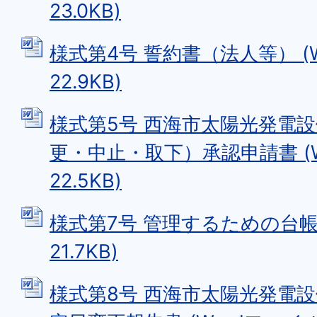
23.0KB)
様式第4号 誓約書（法人等） (W
22.9KB)
様式第5号 西海市太陽光発電
更・中止・取下）承認申請書 (W
22.5KB)
様式第7号 管理するための台帳 
21.7KB)
様式第8号 西海市太陽光発電