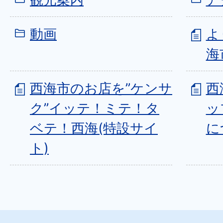
動画
よ
海
西海市のお店を”ケンサ
西
ク”イッテ！ミテ！タ
ッ
ベテ！西海(特設サイ
に
ト)