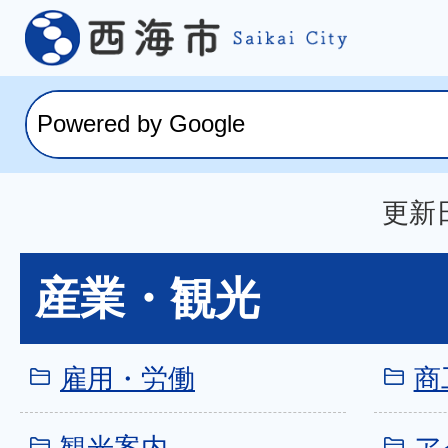
更新日
産業・観光
雇用・労働
商
観光案内
ア