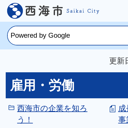
更新日
雇用・労働
西海市の企業を知ろ
成
う！
事