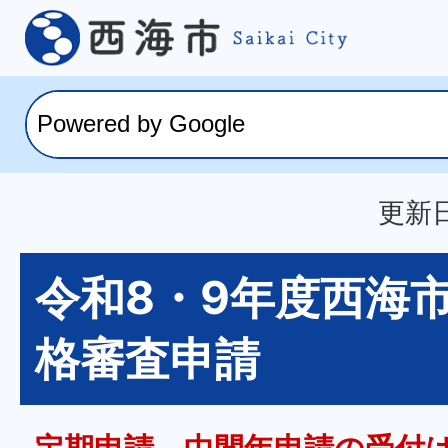
更新日
令和8・9年度西海
格審査申請
定期申請、中間年申請の受付