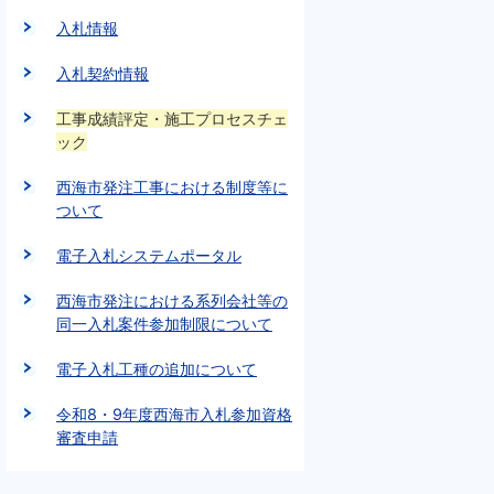
入札情報
入札契約情報
工事成績評定・施工プロセスチェ
ック
西海市発注工事における制度等に
ついて
電子入札システムポータル
西海市発注における系列会社等の
同一入札案件参加制限について
電子入札工種の追加について
令和8・9年度西海市入札参加資格
審査申請