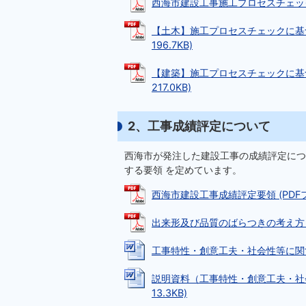
西海市建設工事施工プロセスチェック実施
【土木】施工プロセスチェックに基づ
196.7KB)
【建築】施工プロセスチェックに基づ
217.0KB)
2、工事成績評定について
西海市が発注した建設工事の成績評定につ
する要領 を定めています。
西海市建設工事成績評定要領 (PDFファイ
出来形及び品質のばらつきの考え方（別表第
工事特性・創意工夫・社会性等に関する実
説明資料（工事特性・創意工夫・社会
13.3KB)