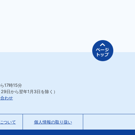
ページの先
ら17時15分
月29日から翌年1月3日を除く）
い合わせ
について
個人情報の取り扱い