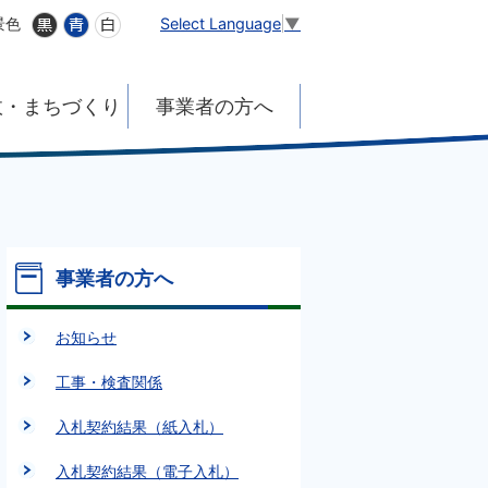
Select Language
▼
景色
政・まちづくり
事業者の方へ
事業者の方へ
お知らせ
工事・検査関係
入札契約結果（紙入札）
入札契約結果（電子入札）