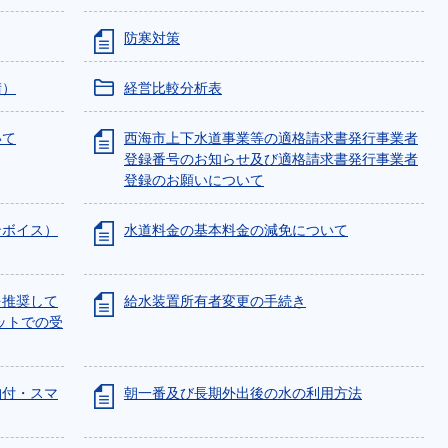
防寒対策
請）
経営比較分析表
いて
西海市上下水道事業等の適格請求書発行事業者
登録番号のお知らせ及び適格請求書発行事業者
登録のお願いについて
ンボイス）
水道料金の基本料金の減免について
を推奨して
給水装置所有者変更の手続き
ットでの受
納付・スマ
朝一番及び長期外出後の水の利用方法