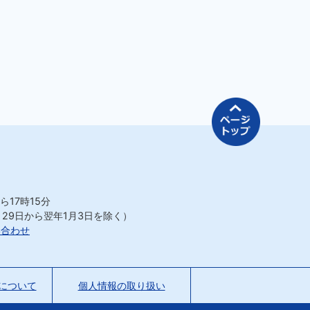
ページの先
ら17時15分
月29日から翌年1月3日を除く）
い合わせ
について
個人情報の取り扱い