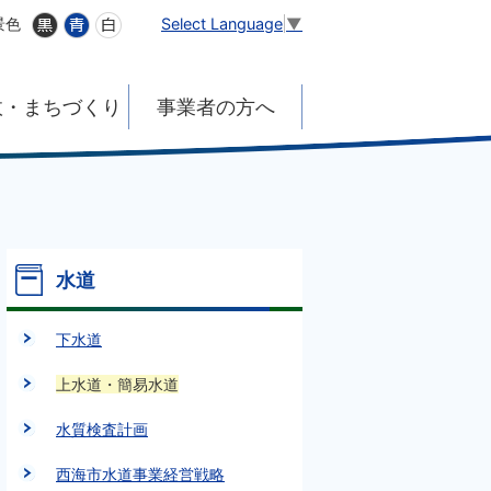
Select Language
▼
景色
政・まちづくり
事業者の方へ
水道
下水道
上水道・簡易水道
水質検査計画
西海市水道事業経営戦略