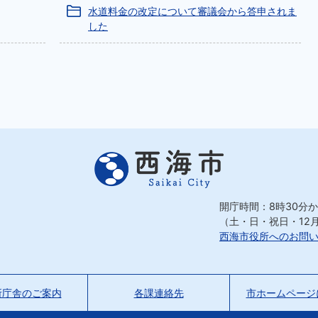
水道料金の改定について審議会から答申されま
した
開庁時間：8時30分か
（土・日・祝日・12
西海市役所へのお問
所庁舎のご案内
各課連絡先
市ホームページ