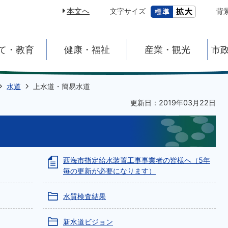
本文へ
文字サイズ
背
て・教育
健康・福祉
産業・観光
市
水道
上水道・簡易水道
更新日：2019年03月22日
西海市指定給水装置工事事業者の皆様へ（5年
毎の更新が必要になります）
水質検査結果
新水道ビジョン