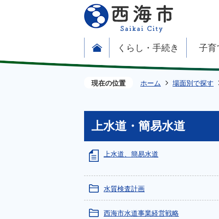
くらし・手続き
子育
現在の位置
ホーム
場面別で探す
上水道・簡易水道
上水道、簡易水道
水質検査計画
西海市水道事業経営戦略